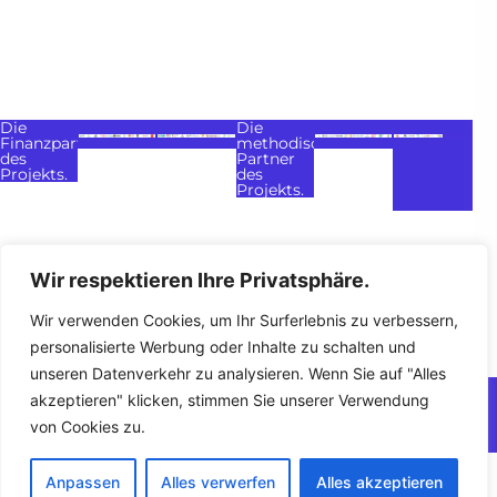
Die
Die
Finanzpartner
methodischen
des
Partner
Projekts.
des
Projekts.
Wir respektieren Ihre Privatsphäre.
Meine
Rechtliche Hinweise
Datenschutzrichtlinie
Wir verwenden Cookies, um Ihr Surferlebnis zu verbessern,
Meinung
Kontakt
sagen
personalisierte Werbung oder Inhalte zu schalten und
unseren Datenverkehr zu analysieren. Wenn Sie auf "Alles
2026
Cotrans A.s.b.l.
Gehostet von O.V.H
akzeptieren" klicken, stimmen Sie unserer Verwendung
Powered by Wordpress, Elementor Pro.
von Cookies zu.
Français
Anpassen
Alles verwerfen
Alles akzeptieren