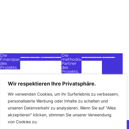
Die
Die
Finanzpartner
methodischen
des
Partner
Projekts.
des
Projekts.
Wir respektieren Ihre Privatsphäre.
Wir verwenden Cookies, um Ihr Surferlebnis zu verbessern,
personalisierte Werbung oder Inhalte zu schalten und
Meine
Rechtliche Hinweise
Datenschutzrichtlinie
Meinung
unseren Datenverkehr zu analysieren. Wenn Sie auf "Alles
Kontakt
sagen
akzeptieren" klicken, stimmen Sie unserer Verwendung
von Cookies zu.
2026
Cotrans A.s.b.l.
Gehostet von O.V.H