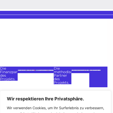
Die
Die
Finanzpartner
methodischen
des
Partner
Projekts.
des
Projekts.
Wir respektieren Ihre Privatsphäre.
Wir verwenden Cookies, um Ihr Surferlebnis zu verbessern,
Meine
Rechtliche Hinweise
Datenschutzrichtlinie