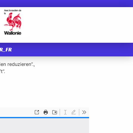
R_FR
en reduzieren”.,
t”.