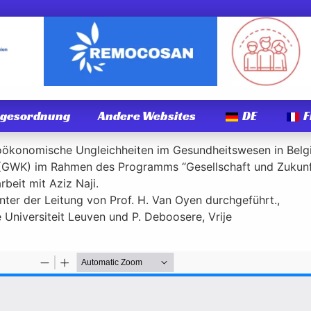
agesordnung
Andere Websites
DE
F
ioökonomische Ungleichheiten im Gesundheitswesen in Belgi
 (GWK) im Rahmen des Programms “Gesellschaft und Zukunf
beit mit Aziz Naji.
nter der Leitung von Prof. H. Van Oyen durchgeführt.,
ke Universiteit Leuven und P. Deboosere, Vrije