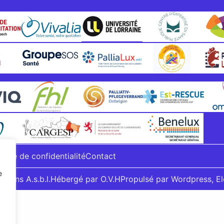
tique de confidentialité
Contact
e
otrans A.s.b.l.
Hébergé par O.V.H
Propulsé par Wordpress, E