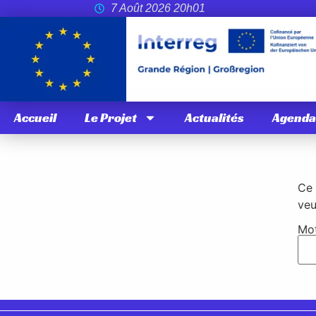
7 Août 2026 20h01
Accueil
Le Projet
Actualités
Agenda
Ce 
veu
Mot