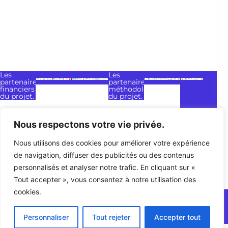
Les
Les
partenaires
partenaires
financiers
méthodologiques
du projet.
du projet.
Nous respectons votre vie privée.
Nous utilisons des cookies pour améliorer votre expérience
de navigation, diffuser des publicités ou des contenus
Donnez
Mentions légales
Politique de confidentialité
mon
personnalisés et analyser notre trafic. En cliquant sur «
Contact
avis
Tout accepter », vous consentez à notre utilisation des
cookies.
2026
Cotrans A.s.b.l.
Hébergé par O.V.H
Deutsch
Propulsé par Wordpress, Elementor Pro.
Personnaliser
Tout rejeter
Accepter tout
Français