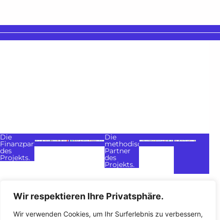
Die
Die
Finanzpartner
methodischen
des
Partner
Projekts.
des
Projekts.
Wir respektieren Ihre Privatsphäre.
Wir verwenden Cookies, um Ihr Surferlebnis zu verbessern,
Meine
Rechtliche Hinweise
Datenschutzrichtlinie