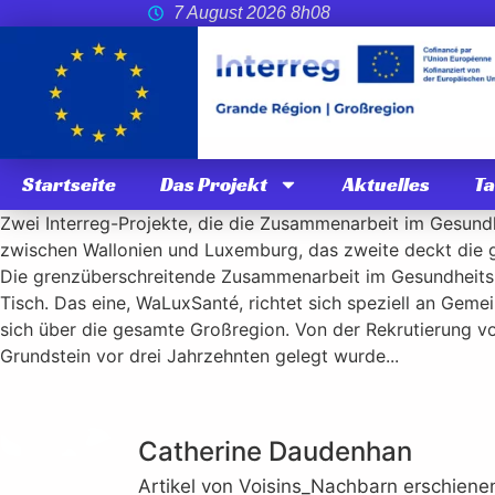
7 August 2026 8h08
Startseite
Das Projekt
Aktuelles
T
Zwei Interreg-Projekte, die die Zusammenarbeit im Gesundh
zwischen Wallonien und Luxemburg, das zweite deckt die ge
Die grenzüberschreitende Zusammenarbeit im Gesundheitsbe
Tisch. Das eine, WaLuxSanté, richtet sich speziell an Gem
sich über die gesamte Großregion. Von der Rekrutierung vo
Grundstein vor drei Jahrzehnten gelegt wurde...
Catherine Daudenhan
Artikel von Voisins_Nachbarn erschienen