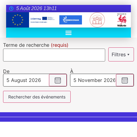
5 Août 2026 13h11
Terme de recherche
(requis)
Filtres
De
À
Vyberte datum
, Date sélectionnée est 
Vyber