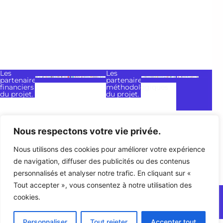
Les
Les
partenaires
partenaires
financiers
méthodologiques
du projet.
du projet.
Nous respectons votre vie privée.
Nous utilisons des cookies pour améliorer votre expérience
Donnez
Mentions légales
Politique de confidentialité
de navigation, diffuser des publicités ou des contenus
mon
Contact
avis
personnalisés et analyser notre trafic. En cliquant sur «
Tout accepter », vous consentez à notre utilisation des
2026
Cotrans A.s.b.l.
Hébergé par O.V.H
cookies.
Propulsé par Wordpress, Elementor Pro.
Deutsch
Personnaliser
Tout rejeter
Accepter tout